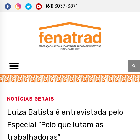
S
(61) 3037-3871
k
i
p
t
Federação Nacional das Trabalhadoras Domésticas
Fenatrad
o
c
o
n
t
e
n
t
NOTÍCIAS GERAIS
Luiza Batista é entrevistada pelo
Especial “Pelo que lutam as
trabalhadoras”