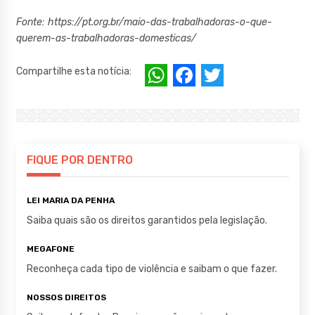
Fonte: https://pt.org.br/maio-das-trabalhadoras-o-que-
querem-as-trabalhadoras-domesticas/
W
F
T
Compartilhe esta notícia:
h
a
w
at
c
it
s
e
te
A
b
r
FIQUE POR DENTRO
p
o
LEI MARIA DA PENHA
p
o
Saiba quais são os direitos garantidos pela legislação.
k
MEGAFONE
Reconheça cada tipo de violência e saibam o que fazer.
NOSSOS DIREITOS