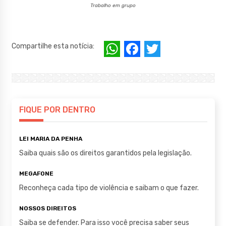
Trabalho em grupo
W
F
T
Compartilhe esta notícia:
h
a
w
at
c
it
s
e
te
A
b
r
FIQUE POR DENTRO
p
o
LEI MARIA DA PENHA
p
o
Saiba quais são os direitos garantidos pela legislação.
k
MEGAFONE
Reconheça cada tipo de violência e saibam o que fazer.
NOSSOS DIREITOS
Saiba se defender. Para isso você precisa saber seus