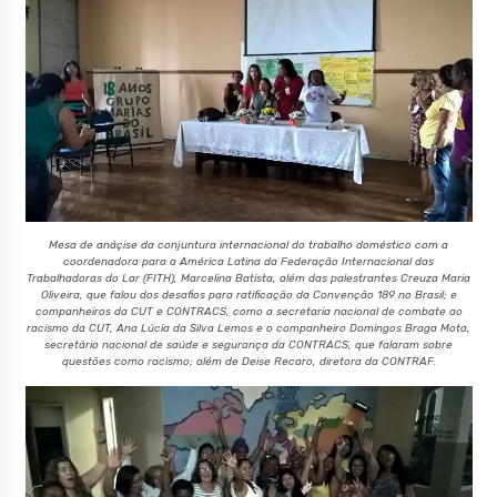
Mesa de anáçise da conjuntura internacional do trabalho doméstico com a
coordenadora para a América Latina da Federação Internacional das
Trabalhadoras do Lar (FITH), Marcelina Batista, além das palestrantes Creuza Maria
Oliveira, que falou dos desafios para ratificação da Convenção 189 no Brasil; e
companheiros da CUT e CONTRACS, como a secretaria nacional de combate ao
racismo da CUT, Ana Lúcia da Silva Lemos e o companheiro Domingos Braga Mota,
secretário nacional de saúde e segurança da CONTRACS, que falaram sobre
questões como racismo; além de Deise Recaro, diretora da CONTRAF.