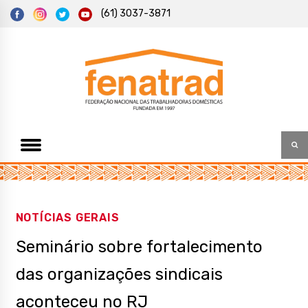
S
(61) 3037-3871
k
i
p
t
Federação Nacional das Trabalhadoras Domésticas
Fenatrad
o
c
o
n
t
e
n
t
NOTÍCIAS GERAIS
Seminário sobre fortalecimento
das organizações sindicais
aconteceu no RJ