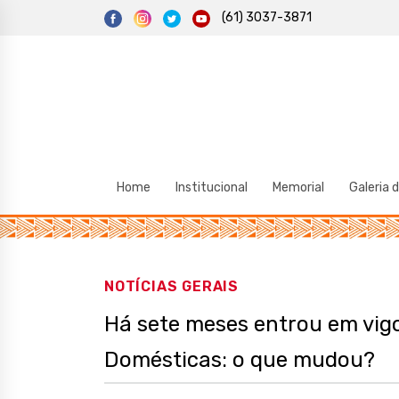
S
(61) 3037-3871
k
i
p
t
o
c
o
n
t
e
n
t
Home
Institucional
Memorial
Galeria 
NOTÍCIAS GERAIS
Há sete meses entrou em vig
Domésticas: o que mudou?