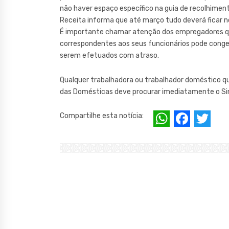
não haver espaço específico na guia de recolhiment
Receita informa que até março tudo deverá ficar n
É importante chamar atenção dos empregadores qu
correspondentes aos seus funcionários pode conges
serem efetuados com atraso.
Qualquer trabalhadora ou trabalhador doméstico qu
das Domésticas deve procurar imediatamente o S
W
F
T
Compartilhe esta notícia:
h
a
w
at
c
it
s
e
te
A
b
r
p
o
p
o