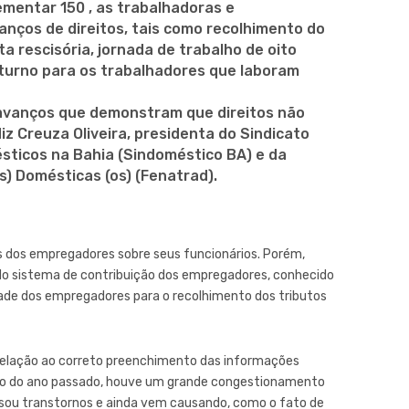
ementar 150 , as trabalhadoras e
nços de direitos, tais como recolhimento do
a rescisória, jornada de trabalho de oito
noturno para os trabalhadores que laboram
s avanços que demonstram que direitos não
diz Creuza Oliveira, presidenta do Sindicato
ticos na Bahia (Sindoméstico BA) e da
) Domésticas (os) (Fenatrad).
es dos empregadores sobre seus funcionários. Porém,
do sistema de contribuição dos empregadores, conhecido
ade dos empregadores para o recolhimento dos tributos
elação ao correto preenchimento das informações
ro do ano passado, houve um grande congestionamento
ausou transtornos e ainda vem causando, como o fato de