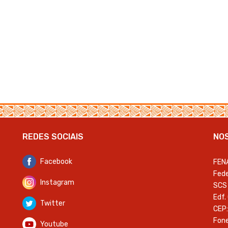
REDES SOCIAIS
NO
Facebook
FEN
Fede
Instagram
SCS 
Edf.
Twitter
CEP:
Fone
Youtube