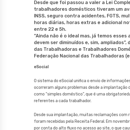
Desde que foi passou a valer a Lei Compl
trabalhadores domésticos tiveram um ava
INSS, seguro contra acidentes, FGTS, mult
horas diárias, horas extras e adicional 
entre 22 e 5h.
“Ainda não é o ideal mas, já temos esse
devem ser diminuídos e, sim, ampliados”, 
das Trabalhadoras e Trabalhadores Domés
Federação Nacional das Trabalhadoras (es
eSocial
O sistema do eSocial unifica o envio de informaçõ
ocorreram alguns problemas desde a implantação 
como “simples doméstico”, que é uma obrigatoried
referentes a cada trabalhador.
Desde sua implantação, muitas reclamações com r
foram recebidas pela Receita Federal. Em novemb
por conta do alto fluxo no acesso ao site, o que c