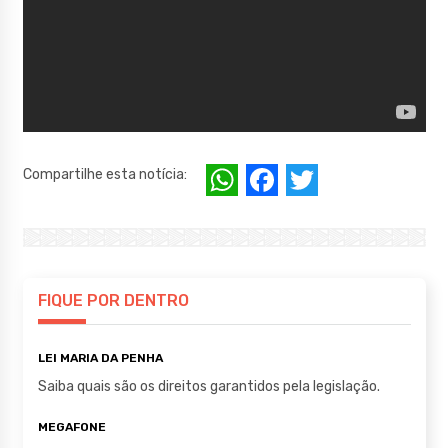
W
F
T
Compartilhe esta notícia:
h
a
w
at
c
it
s
e
te
A
b
r
FIQUE POR DENTRO
p
o
LEI MARIA DA PENHA
p
o
Saiba quais são os direitos garantidos pela legislação.
k
MEGAFONE