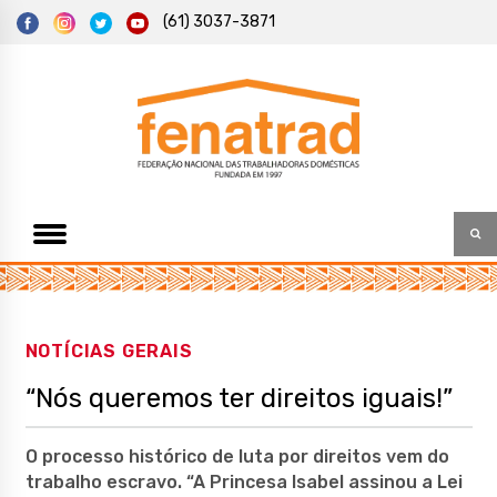
S
(61) 3037-3871
k
i
p
t
Federação Nacional das Trabalhadoras Domésticas
Fenatrad
o
c
o
n
t
e
n
t
NOTÍCIAS GERAIS
“Nós queremos ter direitos iguais!”
O processo histórico de luta por direitos vem do
trabalho escravo. “A Princesa Isabel assinou a Lei