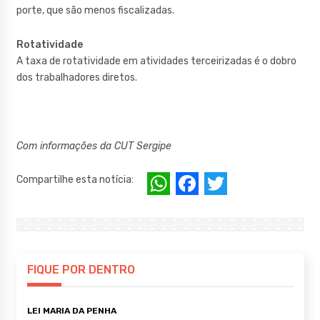
porte, que são menos fiscalizadas.
Rotatividade
A taxa de rotatividade em atividades terceirizadas é o dobro
dos trabalhadores diretos.
Com informações da CUT Sergipe
W
F
T
Compartilhe esta notícia:
h
a
w
at
c
it
s
e
te
A
b
r
FIQUE POR DENTRO
p
o
LEI MARIA DA PENHA