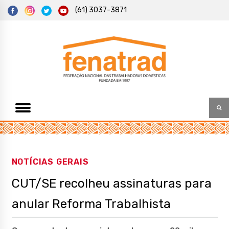
S
(61) 3037-3871
k
i
p
t
Federação Nacional das Trabalhadoras Domésticas
Fenatrad
o
c
o
n
t
e
n
t
NOTÍCIAS GERAIS
CUT/SE recolheu assinaturas para
anular Reforma Trabalhista