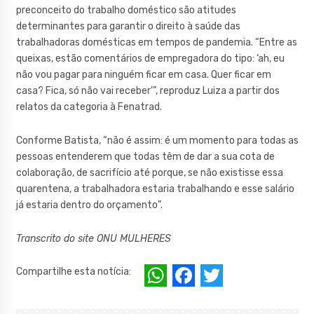
preconceito do trabalho doméstico são atitudes
determinantes para garantir o direito à saúde das
trabalhadoras domésticas em tempos de pandemia. “Entre as
queixas, estão comentários de empregadora do tipo: ‘ah, eu
não vou pagar para ninguém ficar em casa. Quer ficar em
casa? Fica, só não vai receber’”, reproduz Luiza a partir dos
relatos da categoria à Fenatrad.
Conforme Batista, “não é assim: é um momento para todas as
pessoas entenderem que todas têm de dar a sua cota de
colaboração, de sacrifício até porque, se não existisse essa
quarentena, a trabalhadora estaria trabalhando e esse salário
já estaria dentro do orçamento”.
Transcrito do site ONU MULHERES
W
F
T
Compartilhe esta notícia:
h
a
w