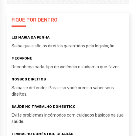
at
c
it
s
e
te
A
b
r
FIQUE POR DENTRO
p
o
LEI MARIA DA PENHA
p
o
Saiba quais são os direitos garantidos pela legislação.
k
MEGAFONE
Reconheça cada tipo de violência e saibam o que fazer.
NOSSOS DIREITOS
Saiba se defender. Para isso você precisa saber seus
direitos.
SAÚDE NO TRABALHO DOMÉSTICO
Evite problemas incômodos com cuidados básicos na sua
saúde.
TRABALHO DOMÉSTICO CIDADÃO