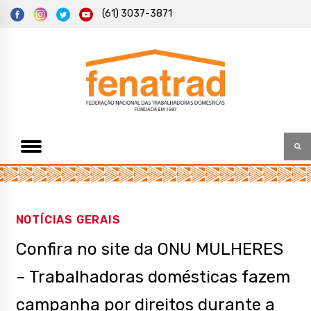
S
(61) 3037-3871
k
i
p
t
Federação Nacional das Trabalhadoras Domésticas
Fenatrad
o
c
o
n
t
e
n
t
NOTÍCIAS GERAIS
Confira no site da ONU MULHERES
– Trabalhadoras domésticas fazem
campanha por direitos durante a