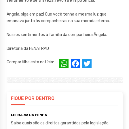
sentimento é de tristeza, revolta e impotência.
Ângela, siga em paz! Que você tenha a mesma luz que
emanava junto às companheiras na sua morada eterna.
Nossos sentimentos à família da companheira Ângela.
Diretoria da FENATRAD
W
F
T
Compartilhe esta notícia:
h
a
w
at
c
it
s
e
te
A
b
r
FIQUE POR DENTRO
p
o
LEI MARIA DA PENHA
p
o
Saiba quais são os direitos garantidos pela legislação.
k