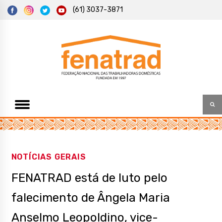
S
(61) 3037-3871
k
i
p
t
Federação Nacional das Trabalhadoras Domésticas
Fenatrad
o
c
o
n
t
e
n
t
NOTÍCIAS GERAIS
FENATRAD está de luto pelo
falecimento de Ângela Maria
Anselmo Leopoldino, vice-