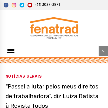
S
(61) 3037-3871
k
i
p
t
Federação Nacional das Trabalhadoras Domésticas
Fenatrad
o
c
o
n
t
e
n
t
NOTÍCIAS GERAIS
“Passei a lutar pelos meus direitos
de trabalhadora”, diz Luiza Batista
à Revista Todos