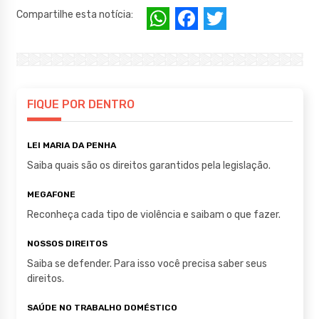
W
F
T
Compartilhe esta notícia:
h
a
w
at
c
it
s
e
te
A
b
r
FIQUE POR DENTRO
p
o
LEI MARIA DA PENHA
p
o
Saiba quais são os direitos garantidos pela legislação.
k
MEGAFONE
Reconheça cada tipo de violência e saibam o que fazer.
NOSSOS DIREITOS
Saiba se defender. Para isso você precisa saber seus
direitos.
SAÚDE NO TRABALHO DOMÉSTICO