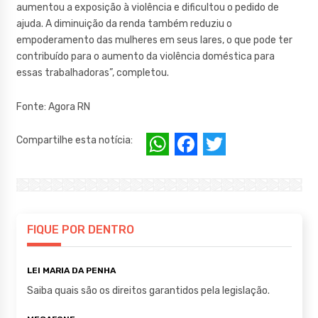
aumentou a exposição à violência e dificultou o pedido de
ajuda. A diminuição da renda também reduziu o
empoderamento das mulheres em seus lares, o que pode ter
contribuído para o aumento da violência doméstica para
essas trabalhadoras”, completou.
Fonte: Agora RN
W
F
T
Compartilhe esta notícia:
h
a
w
at
c
it
s
e
te
A
b
r
FIQUE POR DENTRO
p
o
LEI MARIA DA PENHA
p
o
Saiba quais são os direitos garantidos pela legislação.
k