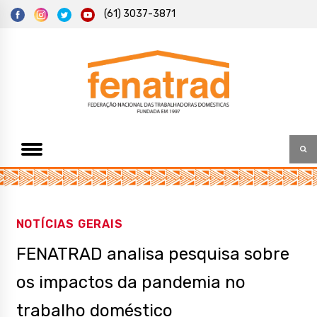
S
(61) 3037-3871
k
i
p
t
Federação Nacional das Trabalhadoras Domésticas
Fenatrad
o
c
o
n
t
e
n
t
NOTÍCIAS GERAIS
FENATRAD analisa pesquisa sobre
os impactos da pandemia no
trabalho doméstico