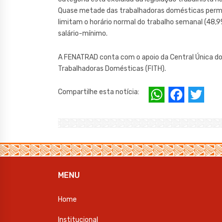
Quase metade das trabalhadoras domésticas perma
limitam o horário normal do trabalho semanal (48,
salário-mínimo.
A FENATRAD conta com o apoio da Central Única do
Trabalhadoras Domésticas (FITH).
W
F
T
Compartilhe esta notícia:
h
a
w
at
c
it
s
e
te
A
b
r
p
o
MENU
p
o
Home
k
Institucional