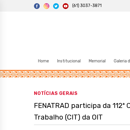
S
(61) 3037-3871
k
i
p
t
o
c
o
n
t
e
n
t
Home
Institucional
Memorial
Galeria 
NOTÍCIAS GERAIS
FENATRAD participa da 112ª C
Trabalho (CIT) da OIT