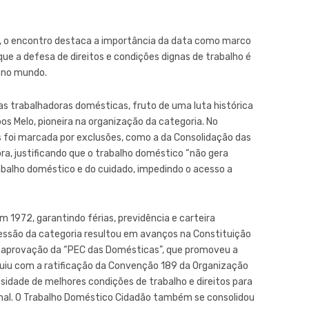
r, o encontro destaca a importância da data como marco
ue a defesa de direitos e condições dignas de trabalho é
e no mundo.
 as trabalhadoras domésticas, fruto de uma luta histórica
s Melo, pioneira na organização da categoria. No
s foi marcada por exclusões, como a da Consolidação das
ora, justificando que o trabalho doméstico “não gera
trabalho doméstico e do cuidado, impedindo o acesso a
em 1972, garantindo férias, previdência e carteira
ressão da categoria resultou em avanços na Constituição
a aprovação da “PEC das Domésticas”, que promoveu a
eguiu com a ratificação da Convenção 189 da Organização
ssidade de melhores condições de trabalho e direitos para
onal. O Trabalho Doméstico Cidadão também se consolidou