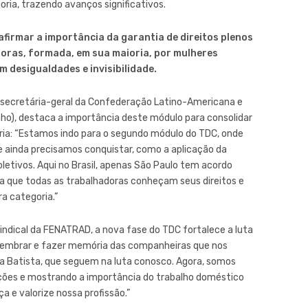
ria, trazendo avanços significativos.
afirmar a importância da garantia de direitos plenos
oras, formada, em sua maioria, por mulheres
m desigualdades e invisibilidade.
 secretária-geral da Confederação Latino-Americana e
ho), destaca a importância deste módulo para consolidar
ria: “Estamos indo para o segundo módulo do TDC, onde
ue ainda precisamos conquistar, como a aplicação da
letivos. Aqui no Brasil, apenas São Paulo tem acordo
ara que todas as trabalhadoras conheçam seus direitos e
a categoria.”
indical da FENATRAD, a nova fase do TDC fortalece a luta
elembrar e fazer memória das companheiras que nos
za Batista, que seguem na luta conosco. Agora, somos
ações e mostrando a importância do trabalho doméstico
a e valorize nossa profissão.”