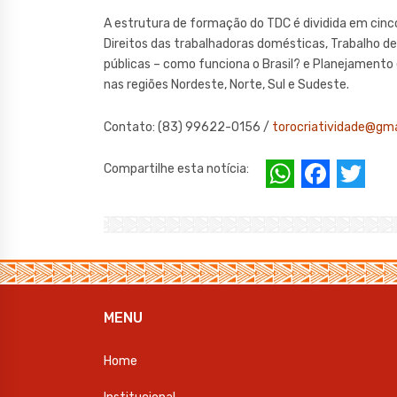
A estrutura de formação do TDC é dividida em cinc
Direitos das trabalhadoras domésticas, Trabalho d
públicas – como funciona o Brasil? e Planejamento 
nas regiões Nordeste, Norte, Sul e Sudeste.
Contato: (83) 99622-0156 /
torocriatividade@gm
W
F
T
Compartilhe esta notícia:
h
a
w
at
c
it
s
e
te
A
b
r
p
o
MENU
p
o
Home
k