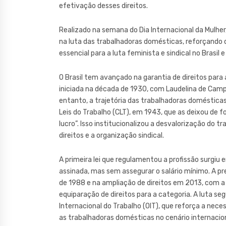
efetivação desses direitos.
Realizado na semana do Dia Internacional da Mulhe
na luta das trabalhadoras domésticas, reforçando q
essencial para a luta feminista e sindical no Brasil 
O Brasil tem avançado na garantia de direitos para
iniciada na década de 1930, com Laudelina de Campo
entanto, a trajetória das trabalhadoras doméstica
Leis do Trabalho (CLT), em 1943, que as deixou de f
lucro”. Isso institucionalizou a desvalorização do 
direitos e a organização sindical.
A primeira lei que regulamentou a profissão surgiu 
assinada, mas sem assegurar o salário mínimo. A p
de 1988 e na ampliação de direitos em 2013, com 
equiparação de direitos para a categoria. A luta s
Internacional do Trabalho (OIT), que reforça a nece
as trabalhadoras domésticas no cenário internaci