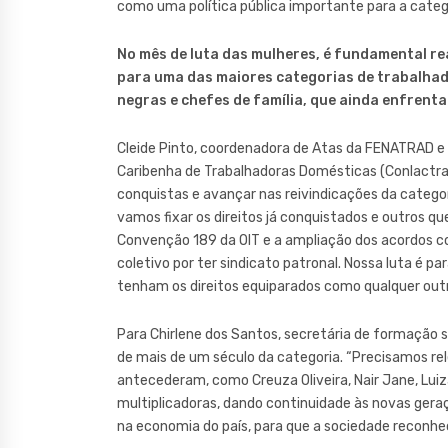
como uma política pública importante para a catego
No mês de luta das mulheres, é fundamental re
para uma das maiores categorias de trabalhad
negras e chefes de família, que ainda enfrenta
Cleide Pinto, coordenadora de Atas da FENATRAD e
Caribenha de Trabalhadoras Domésticas (Conlactra
conquistas e avançar nas reivindicações da catego
vamos fixar os direitos já conquistados e outros q
Convenção 189 da OIT e a ampliação dos acordos co
coletivo por ter sindicato patronal. Nossa luta é p
tenham os direitos equiparados como qualquer outr
Para Chirlene dos Santos, secretária de formação s
de mais de um século da categoria. “Precisamos r
antecederam, como Creuza Oliveira, Nair Jane, Lui
multiplicadoras, dando continuidade às novas ger
na economia do país, para que a sociedade reconheç