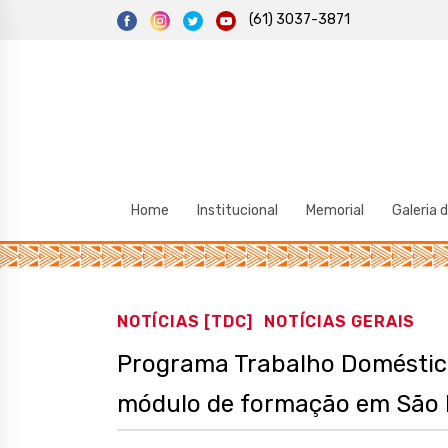
S
(61) 3037-3871
k
i
p
t
o
c
o
n
t
e
n
t
Home
Institucional
Memorial
Galeria 
NOTÍCIAS [TDC]
NOTÍCIAS GERAIS
Programa Trabalho Doméstic
módulo de formação em São 