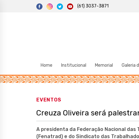
S
(61) 3037-3871
k
i
p
t
o
c
o
n
t
e
n
t
Home
Institucional
Memorial
Galeria 
EVENTOS
Creuza Oliveira será palestra
A presidenta da Federação Nacional das
(Fenatrad) e do Sindicato das Trabalhad