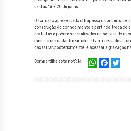
os dias 18 e 20 de junho.
O formato apresentado ultrapassa o conceito de 
construção do conhecimento a partir da troca de ex
gratuitas e podem ser realizadas no hotsite do eve
meio de um cadastro simples. Os interessados que
cadastrar, posteriormente, e acessar a gravação na
W
F
T
Compartilhe esta notícia:
h
a
w
at
c
it
s
e
te
A
b
r
p
o
p
o
k