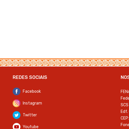
REDES SOCIAIS
NO
Facebook
FEN
Fede
Instagram
SCS 
Edf.
Twitter
CEP:
Fone
Youtube