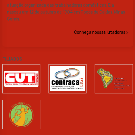
atuação organizada das trabalhadoras domésticas. Ela
nasceu em 12 de outubro de 1904 em Poços de Caldas, Minas
Gerais.
Conheça nossas lutadoras >
FILIADOS