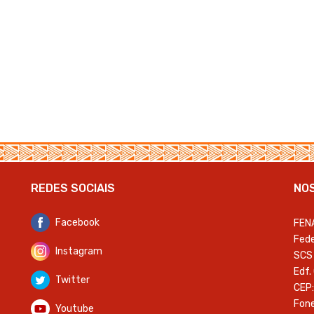
REDES SOCIAIS
NO
Facebook
FEN
Fede
Instagram
SCS 
Edf.
Twitter
CEP:
Fone
Youtube