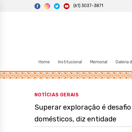
S
(61) 3037-3871
k
i
p
t
o
c
o
n
t
e
n
t
Home
Institucional
Memorial
Galeria 
NOTÍCIAS GERAIS
Superar exploração é desafio 
domésticos, diz entidade