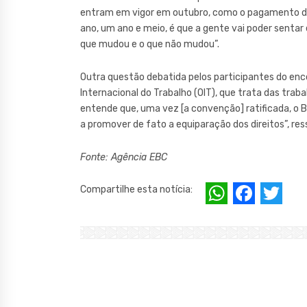
entram em vigor em outubro, como o pagamento do 
ano, um ano e meio, é que a gente vai poder sentar
que mudou e o que não mudou”.
Outra questão debatida pelos participantes do enc
Internacional do Trabalho (OIT), que trata das tra
entende que, uma vez [a convenção] ratificada, o Bra
a promover de fato a equiparação dos direitos”, res
Fonte: Agência EBC
W
F
T
Compartilhe esta notícia:
h
a
w
at
c
it
s
e
te
A
b
r
p
o