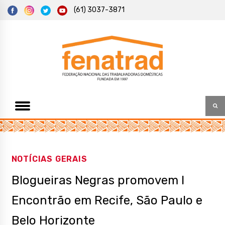
S
(61) 3037-3871
k
i
p
t
Federação Nacional das Trabalhadoras Domésticas
Fenatrad
o
c
o
n
t
e
n
t
NOTÍCIAS GERAIS
Blogueiras Negras promovem I
Encontrão em Recife, São Paulo e
Belo Horizonte