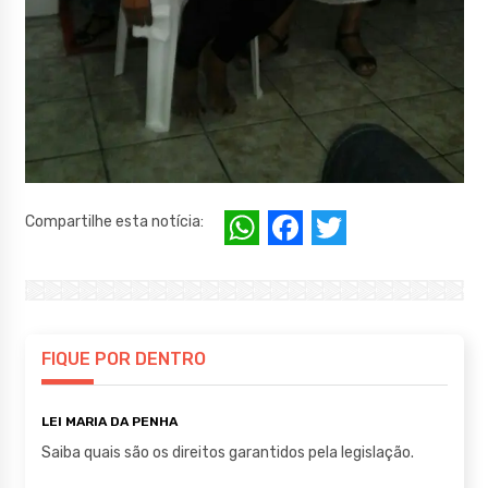
W
F
T
Compartilhe esta notícia:
h
a
w
at
c
it
s
e
te
A
b
r
FIQUE POR DENTRO
p
o
LEI MARIA DA PENHA
p
o
Saiba quais são os direitos garantidos pela legislação.
k