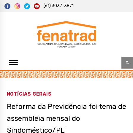
S
(61) 3037-3871
k
i
p
t
Federação Nacional das Trabalhadoras Domésticas
Fenatrad
o
c
o
n
t
e
n
t
NOTÍCIAS GERAIS
Reforma da Previdência foi tema de
assembleia mensal do
Sindoméstico/PE