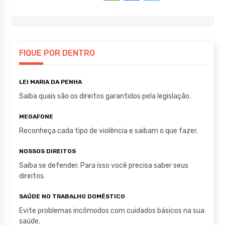
h
a
w
at
c
it
s
e
te
A
b
r
FIQUE POR DENTRO
p
o
LEI MARIA DA PENHA
p
o
Saiba quais são os direitos garantidos pela legislação.
k
MEGAFONE
Reconheça cada tipo de violência e saibam o que fazer.
NOSSOS DIREITOS
Saiba se defender. Para isso você precisa saber seus
direitos.
SAÚDE NO TRABALHO DOMÉSTICO
Evite problemas incômodos com cuidados básicos na sua
saúde.