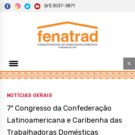
S
(61) 3037-3871
k
i
p
t
Federação Nacional das Trabalhadoras Domésticas
Fenatrad
o
c
o
n
t
e
n
t
NOTÍCIAS GERAIS
7º Congresso da Confederação
Latinoamericana e Caribenha das
Trabalhadoras Domésticas