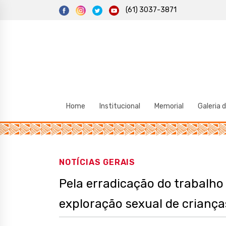
S
(61) 3037-3871
k
i
p
t
o
c
o
n
t
e
n
t
Home
Institucional
Memorial
Galeria 
NOTÍCIAS GERAIS
Pela erradicação do trabalho 
exploração sexual de criança