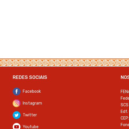
REDES SOCIAIS
NO
Facebook
FEN
Fede
Instagram
SCS 
Edf.
Twitter
CEP:
Fone
Youtube