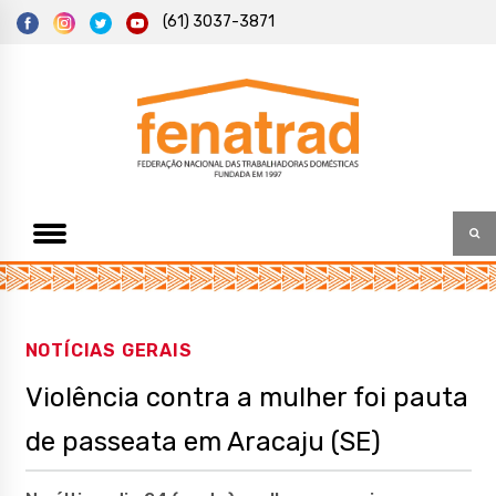
S
(61) 3037-3871
k
i
p
t
Federação Nacional das Trabalhadoras Domésticas
Fenatrad
o
c
o
n
t
e
n
t
NOTÍCIAS GERAIS
Violência contra a mulher foi pauta
de passeata em Aracaju (SE)