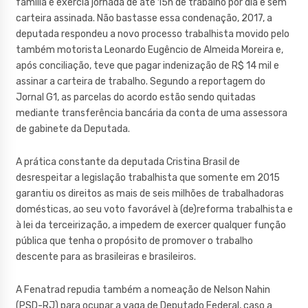
família e exercia jornada de até 15h de trabalho por dia e sem
carteira assinada. Não bastasse essa condenação, 2017, a
deputada respondeu a novo processo trabalhista movido pelo
também motorista Leonardo Eugêncio de Almeida Moreira e,
após conciliação, teve que pagar indenização de R$ 14 mil e
assinar a carteira de trabalho. Segundo a reportagem do
Jornal G1, as parcelas do acordo estão sendo quitadas
mediante transferência bancária da conta de uma assessora
de gabinete da Deputada.
A prática constante da deputada Cristina Brasil de
desrespeitar a legislação trabalhista que somente em 2015
garantiu os direitos as mais de seis milhões de trabalhadoras
domésticas, ao seu voto favorável à (de)reforma trabalhista e
à lei da terceirização, a impedem de exercer qualquer função
pública que tenha o propósito de promover o trabalho
descente para as brasileiras e brasileiros.
A Fenatrad repudia também a nomeação de Nelson Nahin
(PSD-RJ) para ocupar a vaga de Deputado Federal, caso a