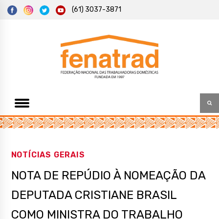
S
(61) 3037-3871
k
i
p
t
Federação Nacional das Trabalhadoras Domésticas
Fenatrad
o
c
o
n
t
e
n
t
NOTÍCIAS GERAIS
NOTA DE REPÚDIO À NOMEAÇÃO DA
DEPUTADA CRISTIANE BRASIL
COMO MINISTRA DO TRABALHO