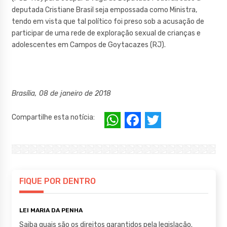
deputada Cristiane Brasil seja empossada como Ministra,
tendo em vista que tal político foi preso sob a acusação de
participar de uma rede de exploração sexual de crianças e
adolescentes em Campos de Goytacazes (RJ).
Brasília, 08 de janeiro de 2018
W
F
T
Compartilhe esta notícia:
h
a
w
at
c
it
s
e
te
A
b
r
FIQUE POR DENTRO
p
o
LEI MARIA DA PENHA
p
o
Saiba quais são os direitos garantidos pela legislação.