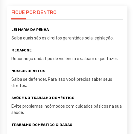
s
e
te
A
b
r
FIQUE POR DENTRO
p
o
LEI MARIA DA PENHA
p
o
Saiba quais são os direitos garantidos pela legislação.
k
MEGAFONE
Reconheça cada tipo de violência e saibam o que fazer.
NOSSOS DIREITOS
Saiba se defender. Para isso você precisa saber seus
direitos.
SAÚDE NO TRABALHO DOMÉSTICO
Evite problemas incômodos com cuidados básicos na sua
saúde.
TRABALHO DOMÉSTICO CIDADÃO