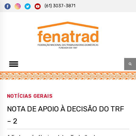
S
(61) 3037-3871
k
i
p
t
Federação Nacional das Trabalhadoras Domésticas
Fenatrad
o
c
o
n
t
e
n
t
NOTÍCIAS GERAIS
NOTA DE APOIO À DECISÃO DO TRF
– 2