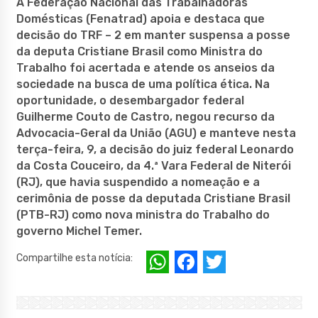
A Federação Nacional das Trabalhadoras
Domésticas (Fenatrad) apoia e destaca que
decisão do TRF – 2 em manter suspensa a posse
da deputa Cristiane Brasil como Ministra do
Trabalho foi acertada e atende os anseios da
sociedade na busca de uma política ética. Na
oportunidade, o desembargador federal
Guilherme Couto de Castro, negou recurso da
Advocacia-Geral da União (AGU) e manteve nesta
terça-feira, 9, a decisão do juiz federal Leonardo
da Costa Couceiro, da 4.ª Vara Federal de Niterói
(RJ), que havia suspendido a nomeação e a
cerimônia de posse da deputada Cristiane Brasil
(PTB-RJ) como nova ministra do Trabalho do
governo Michel Temer.
W
F
T
Compartilhe esta notícia:
h
a
w
at
c
it