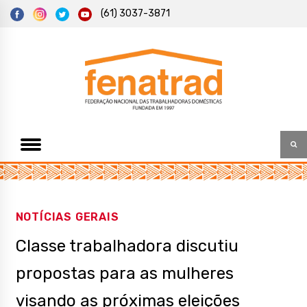
S
(61) 3037-3871
k
i
p
t
Federação Nacional das Trabalhadoras Domésticas
Fenatrad
o
c
o
n
t
e
n
t
NOTÍCIAS GERAIS
Classe trabalhadora discutiu
propostas para as mulheres
visando as próximas eleições