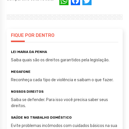
W
F
T
h
a
w
at
c
it
s
e
te
A
b
r
FIQUE POR DENTRO
p
o
LEI MARIA DA PENHA
p
o
Saiba quais são os direitos garantidos pela legislação.
k
MEGAFONE
Reconheça cada tipo de violência e saibam o que fazer.
NOSSOS DIREITOS
Saiba se defender. Para isso você precisa saber seus
direitos.
SAÚDE NO TRABALHO DOMÉSTICO
Evite problemas incômodos com cuidados básicos na sua