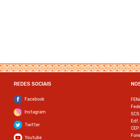
REDES SOCIAIS
NO
Facebook
FEN
Fede
Instagram
SCS 
Edf.
Twitter
CEP:
Fone
Youtube