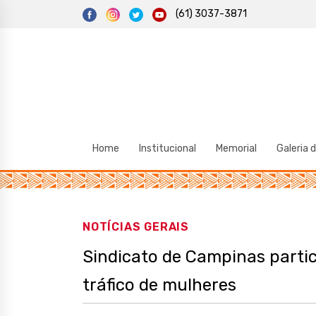
S
(61) 3037-3871
k
i
p
t
o
c
o
n
t
e
n
t
Home
Institucional
Memorial
Galeria 
NOTÍCIAS GERAIS
Sindicato de Campinas partici
tráfico de mulheres