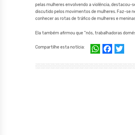
pelas mulheres envolvendo a violência, destacou-se
discutido pelos movimentos de mulheres. Faz-se 
conhecer as rotas de tráfico de mulheres e meninas
Ela também afirmou que “nós, trabalhadoras domést
W
F
T
Compartilhe esta notícia:
h
a
w
at
c
it
s
e
te
A
b
r
p
o
p
o
k