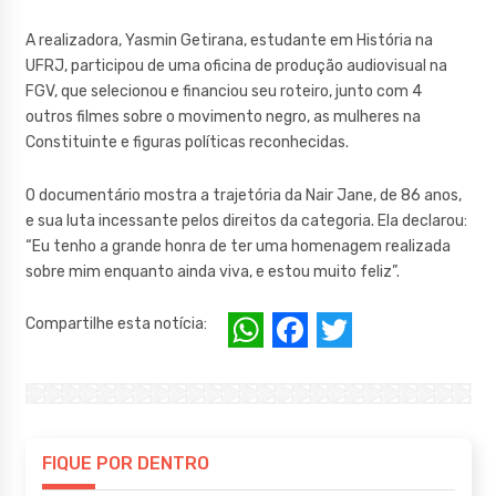
A realizadora, Yasmin Getirana, estudante em História na
UFRJ, participou de uma oficina de produção audiovisual na
FGV, que selecionou e financiou seu roteiro, junto com 4
outros filmes sobre o movimento negro, as mulheres na
Constituinte e figuras políticas reconhecidas.
O documentário mostra a trajetória da Nair Jane, de 86 anos,
e sua luta incessante pelos direitos da categoria. Ela declarou:
“Eu tenho a grande honra de ter uma homenagem realizada
sobre mim enquanto ainda viva, e estou muito feliz”.
W
F
T
Compartilhe esta notícia:
h
a
w
at
c
it
s
e
te
A
b
r
FIQUE POR DENTRO