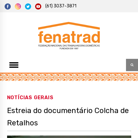
S
(61) 3037-3871
k
i
p
t
Federação Nacional das Trabalhadoras Domésticas
Fenatrad
o
c
o
n
t
e
n
t
NOTÍCIAS GERAIS
Estreia do documentário Colcha de
Retalhos