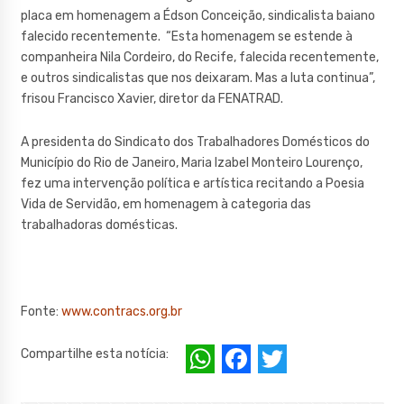
placa em homenagem a Édson Conceição, sindicalista baiano
falecido recentemente. “Esta homenagem se estende à
companheira Nila Cordeiro, do Recife, falecida recentemente,
e outros sindicalistas que nos deixaram. Mas a luta continua”,
frisou Francisco Xavier, diretor da FENATRAD.
A presidenta do Sindicato dos Trabalhadores Domésticos do
Município do Rio de Janeiro, Maria Izabel Monteiro Lourenço,
fez uma intervenção política e artística recitando a Poesia
Vida de Servidão, em homenagem à categoria das
trabalhadoras domésticas.
Fonte:
www.contracs.org.br
W
F
T
Compartilhe esta notícia:
h
a
w