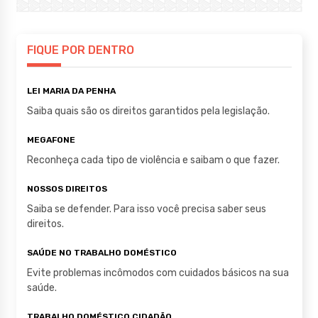
at
c
it
s
e
te
A
b
r
FIQUE POR DENTRO
p
o
LEI MARIA DA PENHA
p
o
Saiba quais são os direitos garantidos pela legislação.
k
MEGAFONE
Reconheça cada tipo de violência e saibam o que fazer.
NOSSOS DIREITOS
Saiba se defender. Para isso você precisa saber seus
direitos.
SAÚDE NO TRABALHO DOMÉSTICO
Evite problemas incômodos com cuidados básicos na sua
saúde.
TRABALHO DOMÉSTICO CIDADÃO