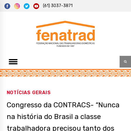
S
(61) 3037-3871
k
i
p
t
Federação Nacional das Trabalhadoras Domésticas
Fenatrad
o
c
o
n
t
e
n
t
NOTÍCIAS GERAIS
Congresso da CONTRACS- “Nunca
na história do Brasil a classe
trabalhadora precisou tanto dos