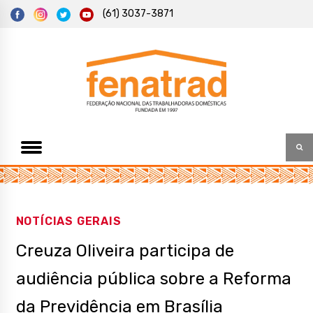
S
(61) 3037-3871
k
i
p
t
Federação Nacional das Trabalhadoras Domésticas
Fenatrad
o
c
o
n
t
e
n
t
NOTÍCIAS GERAIS
Creuza Oliveira participa de
audiência pública sobre a Reforma
da Previdência em Brasília