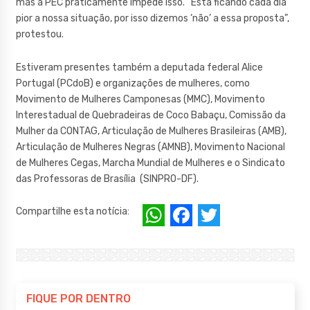
mas a PEC praticamente impede isso. “Está ficando cada dia
pior a nossa situação, por isso dizemos ‘não’ a essa proposta”,
protestou.
Estiveram presentes também a deputada federal Alice
Portugal (PCdoB) e organizações de mulheres, como
Movimento de Mulheres Camponesas (MMC), Movimento
Interestadual de Quebradeiras de Coco Babaçu, Comissão da
Mulher da CONTAG, Articulação de Mulheres Brasileiras (AMB),
Articulação de Mulheres Negras (AMNB), Movimento Nacional
de Mulheres Cegas, Marcha Mundial de Mulheres e o Sindicato
das Professoras de Brasília (SINPRO-DF).
W
F
T
Compartilhe esta notícia:
h
a
w
at
c
it
s
e
te
A
b
r
FIQUE POR DENTRO