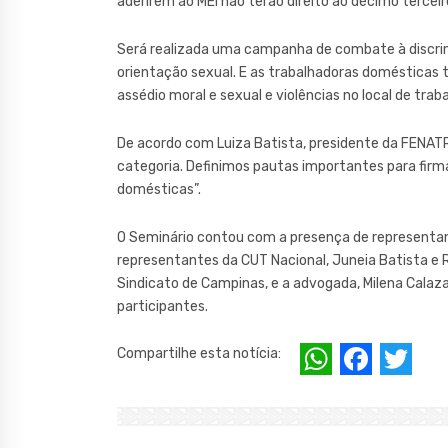
aderirem ao MEI não terão direito ao décimo terce
Será realizada uma campanha de combate à discrimi
orientação sexual. E as trabalhadoras domésticas
assédio moral e sexual e violências no local de traba
De acordo com Luiza Batista, presidente da FENATR
categoria. Definimos pautas importantes para firma
domésticas”.
O Seminário contou com a presença de representan
representantes da CUT Nacional, Juneia Batista e Ri
Sindicato de Campinas, e a advogada, Milena Calaz
participantes.
W
F
T
Compartilhe esta notícia:
h
a
w
at
c
it