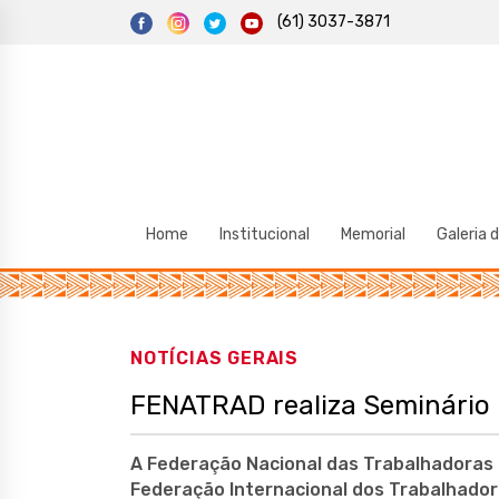
S
(61) 3037-3871
k
i
p
t
o
c
o
n
t
e
n
t
Home
Institucional
Memorial
Galeria 
NOTÍCIAS GERAIS
FENATRAD realiza Seminário 
A Federação Nacional das Trabalhadoras
Federação Internacional dos Trabalhadore