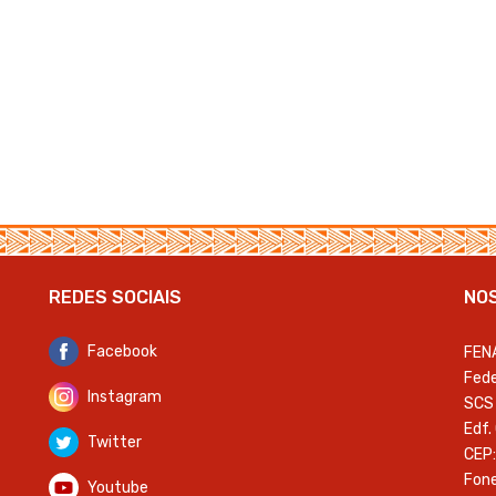
REDES SOCIAIS
NO
Facebook
FEN
Fede
Instagram
SCS 
Edf.
Twitter
CEP:
Fone
Youtube