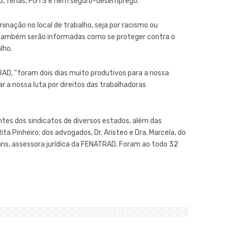
iro, férias, FGTS e nem seguro-desemprego.
nação no local de trabalho, seja por racismo ou
 também serão informadas como se proteger contra o
lho.
AD, “foram dois dias muito produtivos para a nossa
r a nossa luta por direitos das trabalhadoras
tes dos sindicatos de diversos estados, além das
ta Pinheiro; dos advogados, Dr. Aristeo e Dra. Marcela, do
ans, assessora jurídica da FENATRAD. Foram ao todo 32