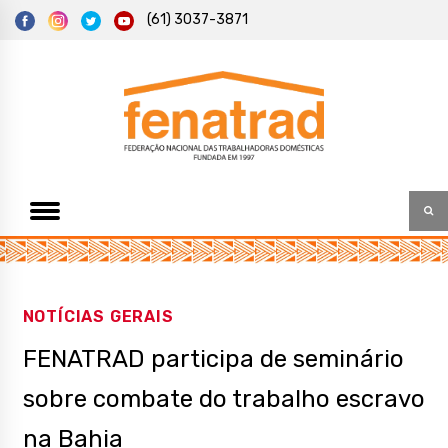
S
(61) 3037-3871
k
i
p
t
Federação Nacional das Trabalhadoras Domésticas
Fenatrad
o
c
o
n
t
e
n
t
NOTÍCIAS GERAIS
FENATRAD participa de seminário
sobre combate do trabalho escravo
na Bahia