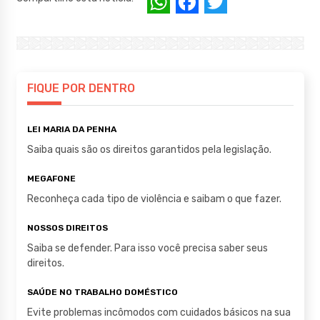
W
F
T
h
a
w
at
c
it
s
e
te
A
b
r
FIQUE POR DENTRO
p
o
LEI MARIA DA PENHA
p
o
Saiba quais são os direitos garantidos pela legislação.
k
MEGAFONE
Reconheça cada tipo de violência e saibam o que fazer.
NOSSOS DIREITOS
Saiba se defender. Para isso você precisa saber seus
direitos.
SAÚDE NO TRABALHO DOMÉSTICO
Evite problemas incômodos com cuidados básicos na sua