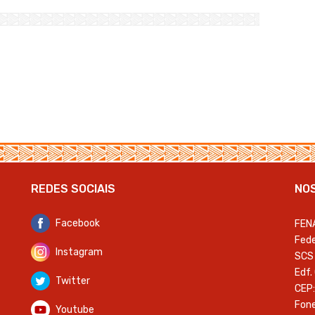
REDES SOCIAIS
NO
Facebook
FEN
Fede
Instagram
SCS 
Edf.
Twitter
CEP:
Fone
Youtube