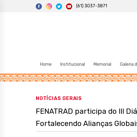
S
(61) 3037-3871
k
i
p
t
o
c
o
n
t
e
n
t
Home
Institucional
Memorial
Galeria 
NOTÍCIAS GERAIS
FENATRAD participa do III D
Fortalecendo Alianças Globai