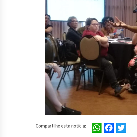
W
F
T
Compartilhe esta notícia: