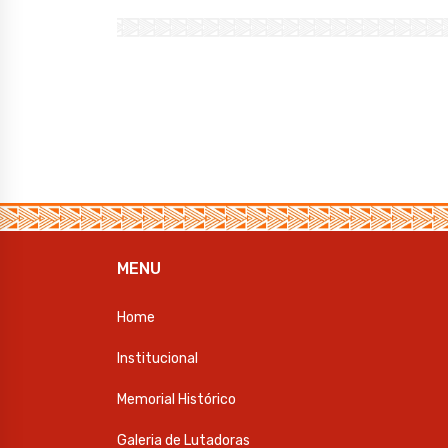
h
a
w
at
c
it
s
e
te
A
b
r
p
o
p
o
k
MENU
Home
Institucional
Memorial Histórico
Galeria de Lutadoras