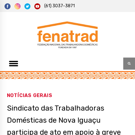
S
(61) 3037-3871
k
i
p
t
Federação Nacional das Trabalhadoras Domésticas
Fenatrad
o
c
o
n
t
e
n
t
NOTÍCIAS GERAIS
Sindicato das Trabalhadoras
Domésticas de Nova Iguaçu
participa de ato em apoio à greve