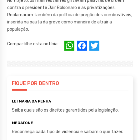
No trajeto, os manifestantes gritavam palavras de ordem
contra o presidente Jair Bolsonaro e as privatizações.
Reclamaram também da política de pregão dos combustíveis,
inserida na pauta da greve como maneira de atrair a
população.
W
F
T
Compartilhe esta notícia:
h
a
w
at
c
it
s
e
te
A
b
r
FIQUE POR DENTRO
p
o
LEI MARIA DA PENHA
p
o
Saiba quais são os direitos garantidos pela legislação.
k
MEGAFONE
Reconheça cada tipo de violência e saibam o que fazer.