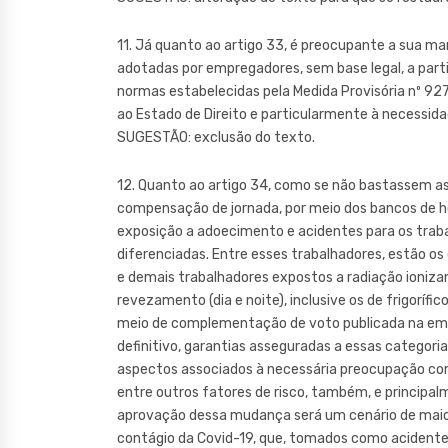
11. Já quanto ao artigo 33, é preocupante a sua ma
adotadas por empregadores, sem base legal, a part
normas estabelecidas pela Medida Provisória nº 927
ao Estado de Direito e particularmente à necessid
SUGESTÃO: exclusão do texto.
12. Quanto ao artigo 34, como se não bastassem as
compensação de jornada, por meio dos bancos de hor
exposição a adoecimento e acidentes para os traba
diferenciadas. Entre esses trabalhadores, estão os 
e demais trabalhadores expostos a radiação ionizan
revezamento (dia e noite), inclusive os de frigorífic
meio de complementação de voto publicada na em 0
definitivo, garantias asseguradas a essas categori
aspectos associados à necessária preocupação com
entre outros fatores de risco, também, e principalm
aprovação dessa mudança será um cenário de maior 
contágio da Covid-19, que, tomados como acidente