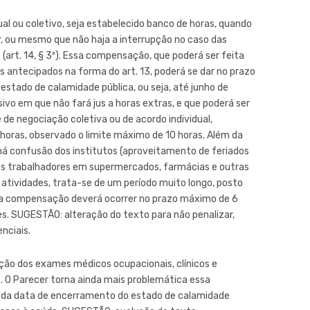
ual ou coletivo, seja estabelecido banco de horas, quando
, ou mesmo que não haja a interrupção no caso das
rt. 14, § 3º). Essa compensação, que poderá ser feita
antecipados na forma do art. 13, poderá se dar no prazo
stado de calamidade pública, ou seja, até junho de
ivo em que não fará jus a horas extras, e que poderá ser
 negociação coletiva ou de acordo individual,
 horas, observado o limite máximo de 10 horas. Além da
 há confusão dos institutos (aproveitamento de feriados
os trabalhadores em supermercados, farmácias e outras
 atividades, trata-se de um período muito longo, posto
al a compensação deverá ocorrer no prazo máximo de 6
s. SUGESTÃO: alteração do texto para não penalizar,
nciais.
zação dos exames médicos ocupacionais, clínicos e
 O Parecer torna ainda mais problemática essa
o da data de encerramento do estado de calamidade