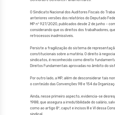
O Sindicato Nacional dos Auditores Fiscais do Traba
anteriores versões dos relatórios do Deputado Fede
MP nº 927/2020, publicados desde 2 de junho – co
considerando que os direitos dos trabalhadores, q
retrocessos inadmissíveis.
Persiste a fragilização do sistema de representaçã
constitucionais sobre a matéria. O direito à negoci
sindicatos, é reconhecido como direito fundamental
Direitos Fundamentais aprovadas no âmbito do si
Por outro lado, a MP, além de desconsiderar tais nor
o conteúdo das Convenções 98 e 154 da Organização
Ainda, nesse primeiro aspecto, evidencia-se desresp
1988, que assegura a irredutibilidade do salário, s
como ao artigo 8º, caput e incisos III e VI dessa Co
sindical.