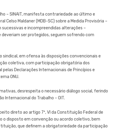
lho – SINAIT, manifesta contrariedade ao último e
ral Celso Maldaner (MDB-SC) sobre a Medida Provisória –
m sucessivas e incompreendidas alterações –
ue deveriam ser protegidos, seguem sofrendo com
o sindical, em ofensa às disposições convencionais e
ação coletiva, com participação obrigatória dos
 pelas Declarações Internacionais de Princípios e
stema ONU.
mativas, desrespeita o necessário diálogo social, ferindo
 Internacional do Trabalho – OIT.
eito direto ao artigo 7º, VI da Constituição Federal de
alvo o disposto em convenção ou acordo coletivo, bem
nstituição, que definem a obrigatoriedade da participação