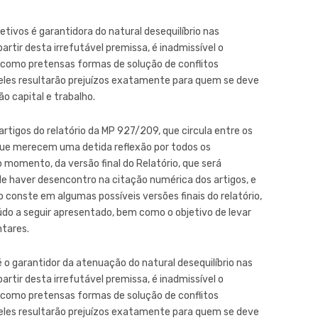
tivos é garantidora do natural desequilíbrio nas
rtir desta irrefutável premissa, é inadmissível o
 como pretensas formas de solução de conflitos
 deles resultarão prejuízos exatamente para quem se deve
ão capital e trabalho.
tigos do relatório da MP 927/209, que circula entre os
que merecem uma detida reflexão por todos os
 momento, da versão final do Relatório, que será
e haver desencontro na citação numérica dos artigos, e
conste em algumas possíveis versões finais do relatório,
eúdo a seguir apresentado, bem como o objetivo de levar
tares.
 o garantidor da atenuação do natural desequilíbrio nas
rtir desta irrefutável premissa, é inadmissível o
 como pretensas formas de solução de conflitos
 deles resultarão prejuízos exatamente para quem se deve