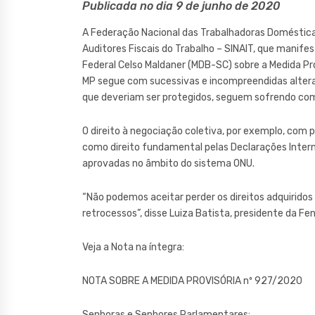
Publicada no dia 9 de junho de 2020
A Federação Nacional das Trabalhadoras Domésticas
Auditores Fiscais do Trabalho – SINAIT, que manife
Federal Celso Maldaner (MDB-SC) sobre a Medida Pro
MP segue com sucessivas e incompreendidas alteraç
que deveriam ser protegidos, seguem sofrendo com
O direito à negociação coletiva, por exemplo, com p
como direito fundamental pelas Declarações Intern
aprovadas no âmbito do sistema ONU.
“Não podemos aceitar perder os direitos adquirido
retrocessos”, disse Luiza Batista, presidente da Fe
Veja a Nota na íntegra:
NOTA SOBRE A MEDIDA PROVISÓRIA nº 927/2020
Senhoras e Senhores Parlamentares: