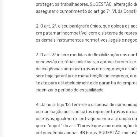
proteger, os trabalhadores. SUGESTÃO: alteração do
assegurar o cumprimento do artigo 7º, VI, da Consti
2. O art. 2º, e seu parágrafo único, que coloca os a
em patamar incompatível com o sistema de represe
os demais instrumentos normativos, legais e negoci
3. O art. 3º insere medidas de flexibilização nos co
concessão de férias coletivas, o aproveitamento e
de exigências administrativas em segurança e saúd
sem haja garantia de manutenção no emprego, dura
texto para estabelecimento de garantia do empreg
indenizar o período de estabilidade.
4. Já no artigo 12, tem-se a dispensa de comunicaç
comunicação aos sindicatos representativos da cate
coletivas, igualmente enfraquecendo a atuação da 
que o “caput” do art. 11 prevê que a comunicação d
antecedência apenas 48 horas. SUGESTÃO: exclusã