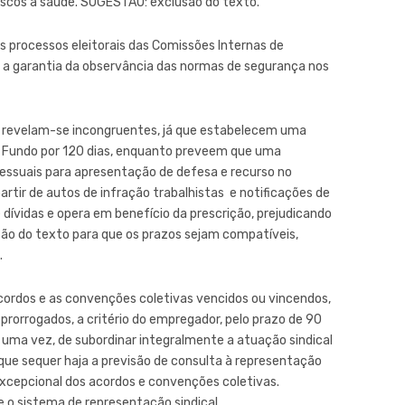
iscos à saúde. SUGESTÃO: exclusão do texto.
s processos eleitorais das Comissões Internas de
 a garantia da observância das normas de segurança nos
S, revelam-se incongruentes, já que estabelecem uma
 o Fundo por 120 dias, enquanto preveem que uma
cessuais para apresentação de defesa e recurso no
artir de autos de infração trabalhistas e notificações de
 dívidas e opera em benefício da prescrição, prejudicando
ão do texto para que os prazos sejam compatíveis,
.
 acordos e as convenções coletivas vencidos ou vincendos,
 prorrogados, a critério do empregador, pelo prazo de 90
s uma vez, de subordinar integralmente a atuação sindical
que sequer haja a previsão de consulta à representação
excepcional dos acordos e convenções coletivas.
 o sistema de representação sindical.