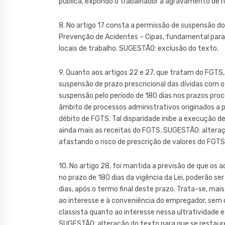
pública, expondo o trabalhador a agravamento de r
8. No artigo 17 consta a permissão de suspensão do
Prevenção de Acidentes – Cipas, fundamental para
locais de trabalho. SUGESTÃO: exclusão do texto.
9. Quanto aos artigos 22 e 27, que tratam do FGT
suspensão de prazo prescricional das dívidas com
suspensão pelo período de 180 dias nos prazos pro
âmbito de processos administrativos originados a p
débito de FGTS. Tal disparidade inibe a execução de
ainda mais as receitas do FGTS. SUGESTÃO: alteraç
afastando o risco de prescrição de valores do FGTS
10. No artigo 28, foi mantida a previsão de que os
no prazo de 180 dias da vigência da Lei, poderão ser
dias, após o termo final deste prazo. Trata-se, mai
ao interesse e à conveniência do empregador, sem 
classista quanto ao interesse nessa ultratividade 
SUGESTÃO: alteração do texto para que se restaure