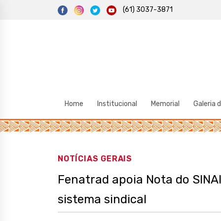
S
(61) 3037-3871
k
i
p
t
o
c
o
n
t
e
n
t
Home
Institucional
Memorial
Galeria 
NOTÍCIAS GERAIS
Fenatrad apoia Nota do SINAI
sistema sindical