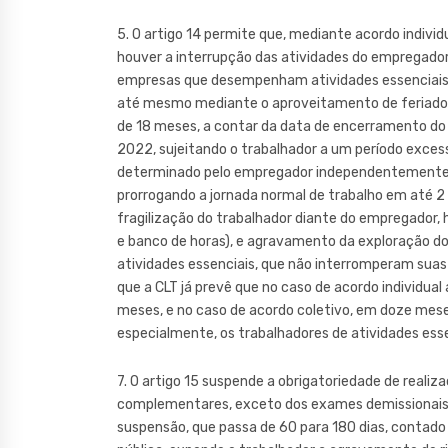
5. O artigo 14 permite que, mediante acordo individ
houver a interrupção das atividades do empregador
empresas que desempenham atividades essenciais (a
até mesmo mediante o aproveitamento de feriados 
de 18 meses, a contar da data de encerramento do e
2022, sujeitando o trabalhador a um período excess
determinado pelo empregador independentemente de
prorrogando a jornada normal de trabalho em até 2
fragilização do trabalhador diante do empregador,
e banco de horas), e agravamento da exploração d
atividades essenciais, que não interromperam suas
que a CLT já prevê que no caso de acordo individu
meses, e no caso de acordo coletivo, em doze mese
especialmente, os trabalhadores de atividades esse
7. O artigo 15 suspende a obrigatoriedade de reali
complementares, exceto dos exames demissionais.
suspensão, que passa de 60 para 180 dias, contad