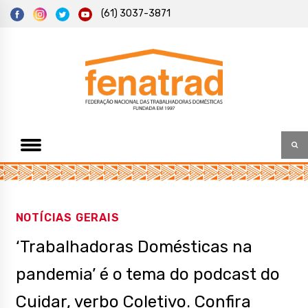
S
(61) 3037-3871
k
i
p
t
Federação Nacional das Trabalhadoras Domésticas
Fenatrad
o
c
o
n
t
e
n
t
NOTÍCIAS GERAIS
‘Trabalhadoras Domésticas na
pandemia’ é o tema do podcast do
Cuidar, verbo Coletivo. Confira