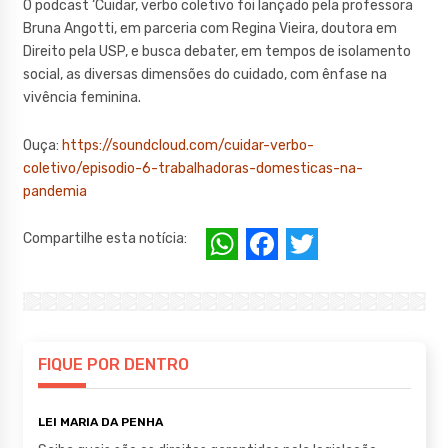
O podcast ‘Cuidar, verbo coletivo foi lançado pela professora
Bruna Angotti, em parceria com Regina Vieira, doutora em
Direito pela USP, e busca debater, em tempos de isolamento
social, as diversas dimensões do cuidado, com ênfase na
vivência feminina.
Ouça:
https://soundcloud.com/cuidar-verbo-
coletivo/episodio-6-trabalhadoras-domesticas-na-
pandemia
W
F
T
Compartilhe esta notícia:
h
a
w
at
c
it
s
e
te
A
b
r
FIQUE POR DENTRO
p
o
LEI MARIA DA PENHA
p
o