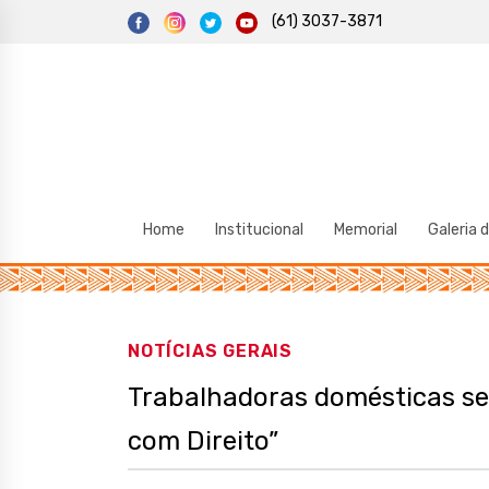
S
(61) 3037-3871
k
i
p
t
o
c
o
n
t
e
n
t
Home
Institucional
Memorial
Galeria 
NOTÍCIAS GERAIS
Trabalhadoras domésticas s
com Direito”