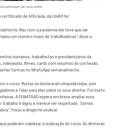
cas participam de curso online
certificado de 60h/aula, da UniRitter.
ncialmente. Mas com a pandemia ele teve que ser
mplou um número maior de trabalhadoras”, disse a
ireitos humanos, trabalhistas e previdenciários da
s, videoaulas, filmes, cards com resumos do conteúdo,
s setes turmas no WhatsApp semanalmente.
com o curso. Muitas se declararam empoderadas, pois
dores e falar para eles sobre os seus direitos. Foi muito
nheiras. A FENATRAD espera em breve ampliar essa
so trabalho é digno e merece ser respeitado. Somos
ra”, frisou a dirigente sindical.
ue puderam viabilizar a realização do curso. As diretoras