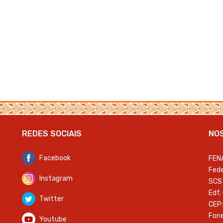
REDES SOCIAIS
NO
Facebook
FEN
Fede
Instagram
SCS 
Edf.
Twitter
CEP:
Fone
Youtube