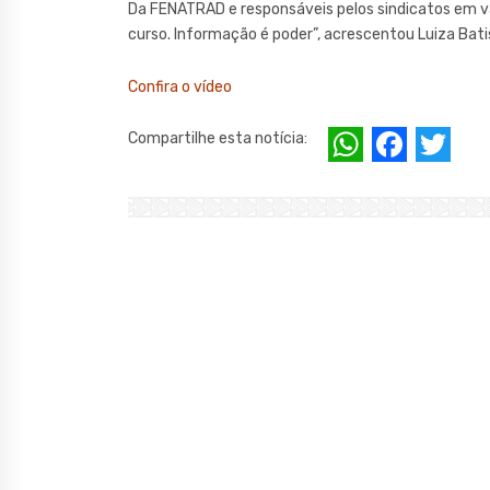
Da FENATRAD e responsáveis pelos sindicatos em vár
curso. Informação é poder”, acrescentou Luiza Bati
Confira o vídeo
W
F
T
Compartilhe esta notícia:
h
a
w
at
c
it
s
e
te
A
b
r
p
o
p
o
k