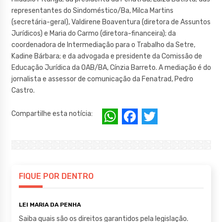
representantes do Sindoméstico/Ba, Milca Martins
(secretária-geral), Valdirene Boaventura (diretora de Assuntos
Jurídicos) e Maria do Carmo (diretora-financeira); da
coordenadora de Intermediação para o Trabalho da Setre,
Kadine Bárbara; e da advogada e presidente da Comissão de
Educação Jurídica da OAB/BA, Cínzia Barreto. A mediação é do
jornalista e assessor de comunicação da Fenatrad, Pedro
Castro.
W
F
T
Compartilhe esta notícia:
h
a
w
at
c
it
s
e
te
A
b
r
FIQUE POR DENTRO
p
o
LEI MARIA DA PENHA
p
o
Saiba quais são os direitos garantidos pela legislação.