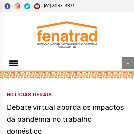
S
(61) 3037-3871
k
i
p
t
Federação Nacional das Trabalhadoras Domésticas
Fenatrad
o
c
o
n
t
e
n
t
NOTÍCIAS GERAIS
Debate virtual aborda os impactos
da pandemia no trabalho
doméstico