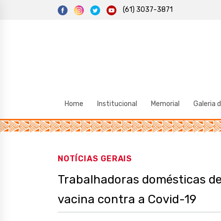
S
(61) 3037-3871
k
i
p
t
o
c
o
n
t
e
n
t
Home
Institucional
Memorial
Galeria 
NOTÍCIAS GERAIS
Trabalhadoras domésticas deve
vacina contra a Covid-19