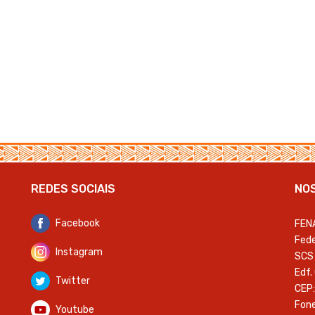
REDES SOCIAIS
NO
Facebook
FEN
Fede
Instagram
SCS 
Edf.
Twitter
CEP:
Fone
Youtube