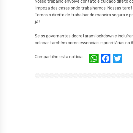
Nosso trabalho envolve contato e cuidado direto c
limpeza das casas onde trabalhamos. Nossas tarefa
Temos o direito de trabalhar de maneira segura e p
já!
Se os governantes decretaram lockdown e incluíra
colocar também como essenciais e prioritárias na f
W
F
T
Compartilhe esta notícia:
h
a
w
at
c
it
s
e
te
A
b
r
p
o
p
o
k