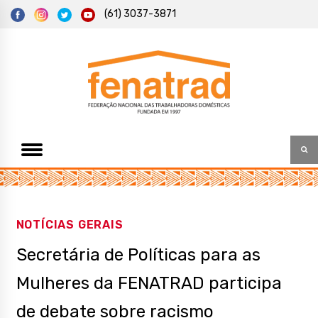
S
(61) 3037-3871
k
i
p
t
Federação Nacional das Trabalhadoras Domésticas
Fenatrad
o
c
o
n
t
e
n
t
NOTÍCIAS GERAIS
Secretária de Políticas para as
Mulheres da FENATRAD participa
de debate sobre racismo