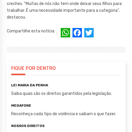
creches. “Muitas de nós não tem onde deixar seus filhos para
trabalhar. É uma necessidade importante para a categoria”,
destacou.
W
F
T
Compartilhe esta notícia:
h
a
w
at
c
it
s
e
te
A
b
r
FIQUE POR DENTRO
p
o
LEI MARIA DA PENHA
p
o
Saiba quais são os direitos garantidos pela legislação.
k
MEGAFONE
Reconheça cada tipo de violência e saibam o que fazer.
NOSSOS DIREITOS