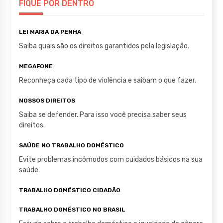
A
b
r
FIQUE POR DENTRO
p
o
LEI MARIA DA PENHA
p
o
Saiba quais são os direitos garantidos pela legislação.
k
MEGAFONE
Reconheça cada tipo de violência e saibam o que fazer.
NOSSOS DIREITOS
Saiba se defender. Para isso você precisa saber seus
direitos.
SAÚDE NO TRABALHO DOMÉSTICO
Evite problemas incômodos com cuidados básicos na sua
saúde.
TRABALHO DOMÉSTICO CIDADÃO
TRABALHO DOMÉSTICO NO BRASIL