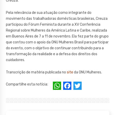
Creuza.
Pela relevância de sua atuação como integrante do
movimento das trabalhadoras domésticas brasileiras, Creuza
participou do Fórum Feminista durante a XV Conferência
Regional sobre Mulheres da América Latina e Caribe, realizada
em Buenos Aires de 7 a 11 de novembro. Ela fez parte do grupo
que contou com o apoio da ONU Mulheres Brasil para participar
do evento, com o objetivo de continuar contribuindo para a
transformação da realidade e a defesa dos direitos dos
cuidadores.
Transcrição de matéria publicada no
site
da ONU Mulheres.
W
F
T
Compartilhe esta notícia:
h
a
w
at
c
it
s
e
te