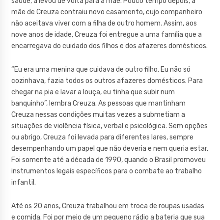
saúde, a levou de volta para a mãe. Pouco tempo depois, a
mãe de Creuza contraiu novo casamento, cujo companheiro
não aceitava viver com a filha de outro homem. Assim, aos
nove anos de idade, Creuza foi entregue a uma família que a
encarregava do cuidado dos filhos e dos afazeres domésticos.
“Eu era uma menina que cuidava de outro filho. Eu não só
cozinhava, fazia todos os outros afazeres domésticos. Para
chegar na pia e lavar a louça, eu tinha que subir num
banquinho”, lembra Creuza. As pessoas que mantinham
Creuza nessas condições muitas vezes a submetiam a
situações de violência física, verbal e psicológica. Sem opções
ou abrigo, Creuza foi levada para diferentes lares, sempre
desempenhando um papel que não deveria e nem queria estar.
Foi somente até a década de 1990, quando o Brasil promoveu
instrumentos legais específicos para o combate ao trabalho
infantil.
Até os 20 anos, Creuza trabalhou em troca de roupas usadas
e comida. Foi por meio de um pequeno rádio a bateria que sua