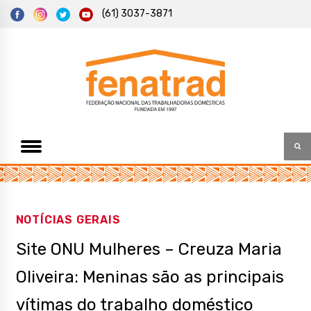
S
(61) 3037-3871
k
i
p
t
Federação Nacional das Trabalhadoras Domésticas
Fenatrad
o
c
o
n
t
e
n
t
NOTÍCIAS GERAIS
Site ONU Mulheres – Creuza Maria
Oliveira: Meninas são as principais
vítimas do trabalho doméstico