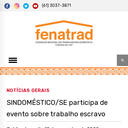
S
(61) 3037-3871
k
i
p
t
Federação Nacional das Trabalhadoras Domésticas
Fenatrad
o
c
o
n
t
e
n
t
NOTÍCIAS GERAIS
SINDOMÉSTICO/SE participa de
evento sobre trabalho escravo