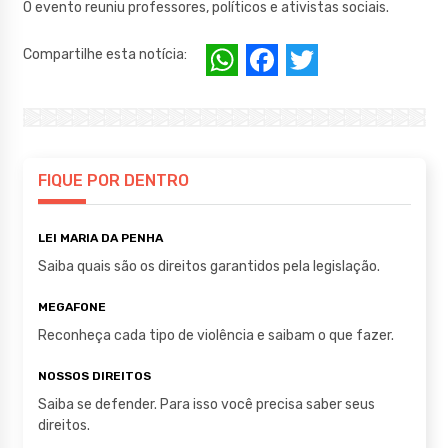
O evento reuniu professores, políticos e ativistas sociais.
W
F
T
Compartilhe esta notícia:
h
a
w
at
c
it
s
e
te
A
b
r
FIQUE POR DENTRO
p
o
LEI MARIA DA PENHA
p
o
Saiba quais são os direitos garantidos pela legislação.
k
MEGAFONE
Reconheça cada tipo de violência e saibam o que fazer.
NOSSOS DIREITOS
Saiba se defender. Para isso você precisa saber seus
direitos.