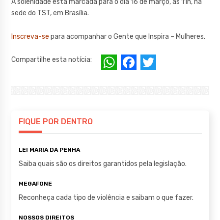
A solenidade está marcada para o dia 16 de março, às 11h, na
sede do TST, em Brasília.
Inscreva-se
para acompanhar o Gente que Inspira – Mulheres.
W
F
T
Compartilhe esta notícia:
h
a
w
at
c
it
s
e
te
A
b
r
FIQUE POR DENTRO
p
o
LEI MARIA DA PENHA
p
o
Saiba quais são os direitos garantidos pela legislação.
k
MEGAFONE
Reconheça cada tipo de violência e saibam o que fazer.
NOSSOS DIREITOS