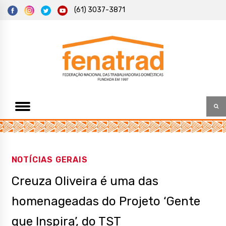
S
(61) 3037-3871
k
i
p
t
Federação Nacional das Trabalhadoras Domésticas
Fenatrad
o
c
o
n
t
e
n
t
NOTÍCIAS GERAIS
Creuza Oliveira é uma das
homenageadas do Projeto ‘Gente
que Inspira’, do TST