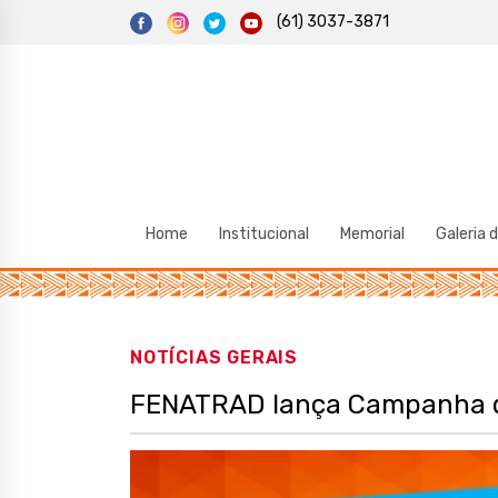
S
(61) 3037-3871
k
i
p
t
o
c
o
n
t
e
n
t
Home
Institucional
Memorial
Galeria 
NOTÍCIAS GERAIS
FENATRAD lança Campanha de