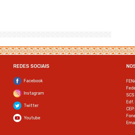
REDES SOCIAIS
NO
Facebook
FEN
Fede
Instagram
SCS 
Edf.
Twitter
CEP:
Fone
Youtube
Emai