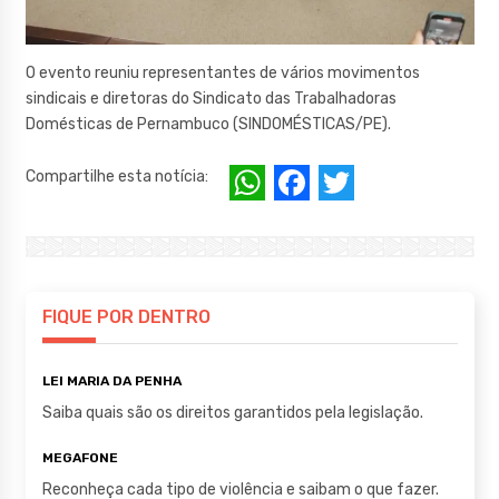
O evento reuniu representantes de vários movimentos
sindicais e diretoras do Sindicato das Trabalhadoras
Domésticas de Pernambuco (SINDOMÉSTICAS/PE).
W
F
T
Compartilhe esta notícia:
h
a
w
at
c
it
s
e
te
A
b
r
FIQUE POR DENTRO
p
o
LEI MARIA DA PENHA
p
o
Saiba quais são os direitos garantidos pela legislação.
k
MEGAFONE
Reconheça cada tipo de violência e saibam o que fazer.