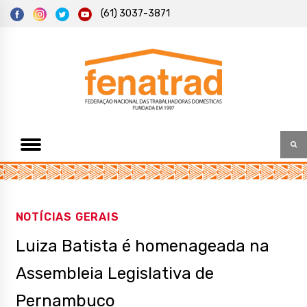
S
(61) 3037-3871
k
i
p
t
Federação Nacional das Trabalhadoras Domésticas
Fenatrad
o
c
o
n
t
e
n
t
NOTÍCIAS GERAIS
Luiza Batista é homenageada na
Assembleia Legislativa de
Pernambuco