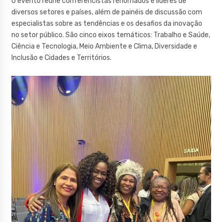
O evento reúne conferencistas renomados e líderes de
diversos setores e países, além de painéis de discussão com
especialistas sobre as tendências e os desafios da inovação
no setor público. São cinco eixos temáticos: Trabalho e Saúde,
Ciência e Tecnologia, Meio Ambiente e Clima, Diversidade e
Inclusão e Cidades e Territórios.