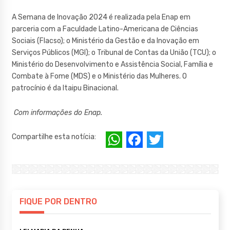
A Semana de Inovação 2024 é realizada pela Enap em
parceria com a Faculdade Latino-Americana de Ciências
Sociais (Flacso); o Ministério da Gestão e da Inovação em
Serviços Públicos (MGI); o Tribunal de Contas da União (TCU); o
Ministério do Desenvolvimento e Assistência Social, Família e
Combate à Fome (MDS) e o Ministério das Mulheres. O
patrocínio é da Itaipu Binacional.
Com informações do Enap.
W
F
T
Compartilhe esta notícia:
h
a
w
at
c
it
s
e
te
A
b
r
FIQUE POR DENTRO
p
o