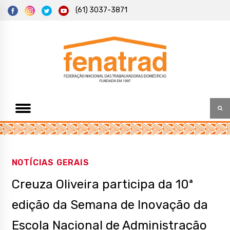
S
(61) 3037-3871
k
i
p
t
Federação Nacional das Trabalhadoras Domésticas
Fenatrad
o
c
o
n
t
e
n
t
NOTÍCIAS GERAIS
Creuza Oliveira participa da 10ª
edição da Semana de Inovação da
Escola Nacional de Administração