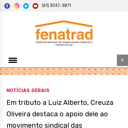
S
(61) 3037-3871
k
i
p
t
Federação Nacional das Trabalhadoras Domésticas
Fenatrad
o
c
o
n
t
e
n
t
NOTÍCIAS GERAIS
Em tributo a Luiz Alberto, Creuza
Oliveira destaca o apoio dele ao
movimento sindical das