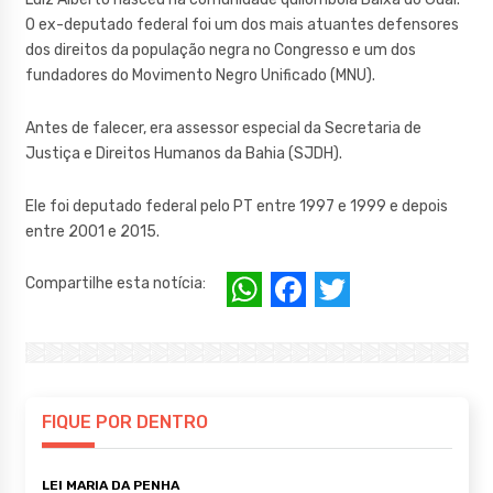
O ex-deputado federal foi um dos mais atuantes defensores
dos direitos da população negra no Congresso e um dos
fundadores do Movimento Negro Unificado (MNU).
Antes de falecer, era assessor especial da Secretaria de
Justiça e Direitos Humanos da Bahia (SJDH).
Ele foi deputado federal pelo PT entre 1997 e 1999 e depois
entre 2001 e 2015.
W
F
T
Compartilhe esta notícia:
h
a
w
at
c
it
s
e
te
A
b
r
FIQUE POR DENTRO
p
o
LEI MARIA DA PENHA