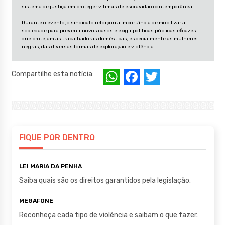
sistema de justiça em proteger vítimas de escravidão contemporânea.
Durante o evento, o sindicato reforçou a importância de mobilizar a
sociedade para prevenir novos casos e exigir políticas públicas eficazes
que protejam as trabalhadoras domésticas, especialmente as mulheres
W
F
T
Compartilhe esta notícia:
h
a
w
at
c
it
s
e
te
A
b
r
FIQUE POR DENTRO
p
o
LEI MARIA DA PENHA
p
o
Saiba quais são os direitos garantidos pela legislação.
k
MEGAFONE
Reconheça cada tipo de violência e saibam o que fazer.