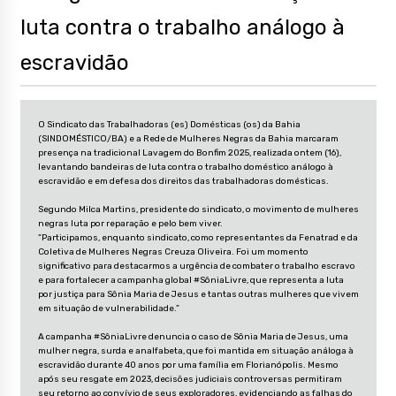
luta contra o trabalho análogo à
escravidão
O Sindicato das Trabalhadoras (es) Domésticas (os) da Bahia
(SINDOMÉSTICO/BA) e a Rede de Mulheres Negras da Bahia marcaram
presença na tradicional Lavagem do Bonfim 2025, realizada ontem (16),
levantando bandeiras de luta contra o trabalho doméstico análogo à
escravidão e em defesa dos direitos das trabalhadoras domésticas.
Segundo Milca Martins, presidente do sindicato, o movimento de mulheres
negras luta por reparação e pelo bem viver.
“Participamos, enquanto sindicato, como representantes da Fenatrad e da
Coletiva de Mulheres Negras Creuza Oliveira. Foi um momento
significativo para destacarmos a urgência de combater o trabalho escravo
e para fortalecer a campanha global #SôniaLivre, que representa a luta
por justiça para Sônia Maria de Jesus e tantas outras mulheres que vivem
em situação de vulnerabilidade.”
A campanha #SôniaLivre denuncia o caso de Sônia Maria de Jesus, uma
mulher negra, surda e analfabeta, que foi mantida em situação análoga à
escravidão durante 40 anos por uma família em Florianópolis. Mesmo
após seu resgate em 2023, decisões judiciais controversas permitiram
seu retorno ao convívio de seus exploradores, evidenciando as falhas do