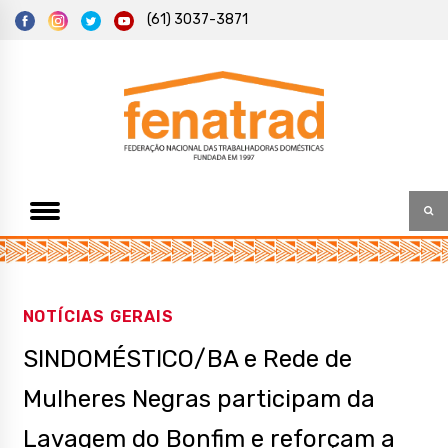
S
(61) 3037-3871
k
i
p
t
Federação Nacional das Trabalhadoras Domésticas
Fenatrad
o
c
o
n
t
e
n
t
NOTÍCIAS GERAIS
SINDOMÉSTICO/BA e Rede de
Mulheres Negras participam da
Lavagem do Bonfim e reforçam a