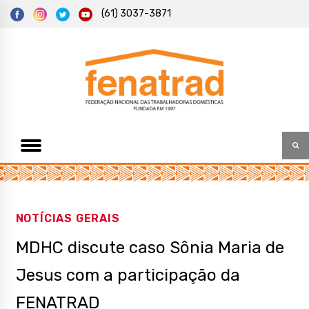
S
(61) 3037-3871
k
i
p
t
Federação Nacional das Trabalhadoras Domésticas
Fenatrad
o
c
o
n
t
e
n
t
NOTÍCIAS GERAIS
MDHC discute caso Sônia Maria de
Jesus com a participação da
FENATRAD