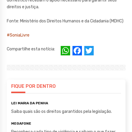
doméstico recebam o apoio necessário para garantir seus
direitos e justiça.
Fonte: Ministério dos Direitos Humanos e da Cidadania (MDHC)
#SoniaLivre
W
F
T
Compartilhe esta notícia:
h
a
w
at
c
it
s
e
te
A
b
r
FIQUE POR DENTRO
p
o
LEI MARIA DA PENHA
p
o
Saiba quais são os direitos garantidos pela legislação.
k
MEGAFONE
Reconheça cada tipo de violência e saibam o que fazer.