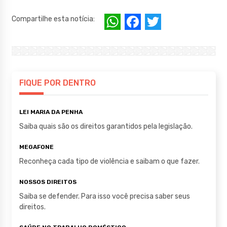
W
F
T
Compartilhe esta notícia:
h
a
w
at
c
it
s
e
te
A
b
r
FIQUE POR DENTRO
p
o
LEI MARIA DA PENHA
p
o
Saiba quais são os direitos garantidos pela legislação.
k
MEGAFONE
Reconheça cada tipo de violência e saibam o que fazer.
NOSSOS DIREITOS
Saiba se defender. Para isso você precisa saber seus
direitos.