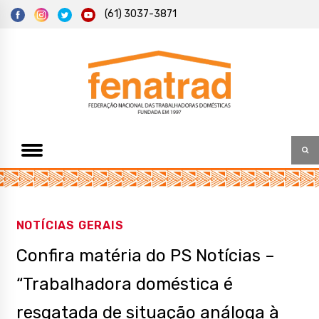
S
(61) 3037-3871
k
i
p
t
Federação Nacional das Trabalhadoras Domésticas
Fenatrad
o
c
o
n
t
e
n
t
NOTÍCIAS GERAIS
Confira matéria do PS Notícias –
“Trabalhadora doméstica é
resgatada de situação análoga à