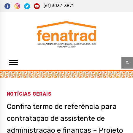
S
(61) 3037-3871
k
i
p
t
Federação Nacional das Trabalhadoras Domésticas
Fenatrad
o
c
o
n
t
e
n
t
NOTÍCIAS GERAIS
Confira termo de referência para
contratação de assistente de
administração e finanças – Projeto