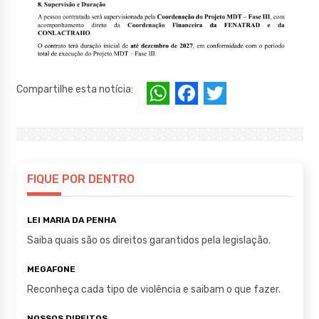
W
F
T
Compartilhe esta notícia:
h
a
w
at
c
it
s
e
te
A
b
r
FIQUE POR DENTRO
p
o
LEI MARIA DA PENHA
p
o
Saiba quais são os direitos garantidos pela legislação.
k
MEGAFONE
Reconheça cada tipo de violência e saibam o que fazer.
NOSSOS DIREITOS