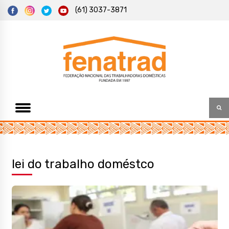
S
(61) 3037-3871
k
i
p
t
Federação Nacional das Trabalhadoras Domésticas
Fenatrad
o
c
o
n
t
e
n
t
lei do trabalho doméstco